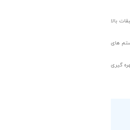
ات بالا
ستم های
هره گیری