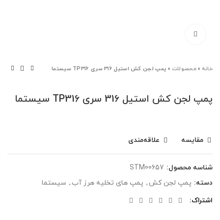
برای بزرگنمایی کلیک کنید
خانه
»
محصولات
»
پمپ لجن کش استیل 316 سری TP316 سیستما
پمپ لجن کش استیل 316 سری TP316 سیستما
مقایسه
علاقه‌مندی
شناسه محصول:
STM00657
دسته:
پمپ لجن کش
,
پمپ های تخلیه هرز آب
,
سیستما
اشتراک