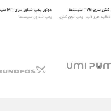
سری TVG سیستما
موتور پمپ شناور سری MT سیستما
تخلیه هرز آب
,
پمپ لجن کش
,
پمپ شناور
,
سیستما