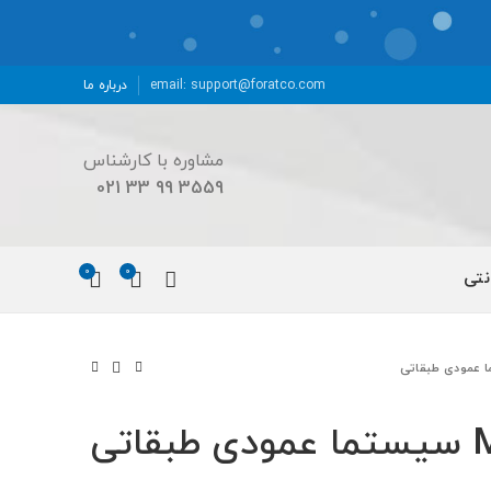
email: support@foratco.com
درباره ما
مشاوره با کارشناس
3559 99 33 021
0
0
نتی