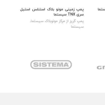
پمپ زمینی مونو بلاک استنلس استیل
پمپ محیطی س
سری TNX سیستما
پمپ خان
پمپ گریز از مرکز مونوبلاک سیستما
,
سیستما